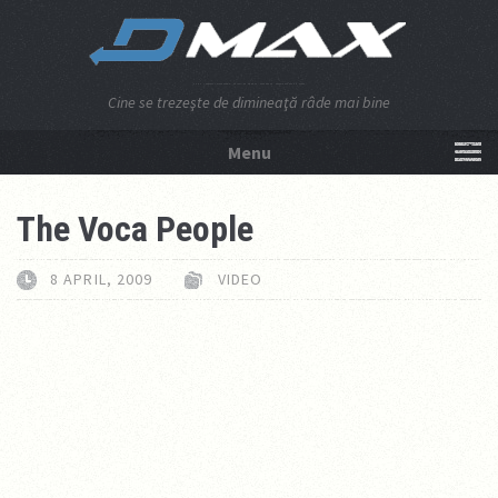
Cine se trezeşte de dimineaţă râde mai bine
Menu
NU APĂSA AICI!
The Voca People
8 APRIL, 2009
VIDEO