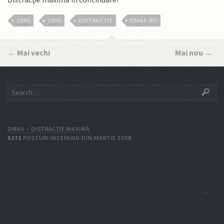
1000
2000
DISTRACTIE
DMAX.RO
←
Mai vechi
Mai nou
→
DMAX – DISTRACŢIE MAXIMĂ
5272
POSTURI INCEPAND DIN MARTIE 2008