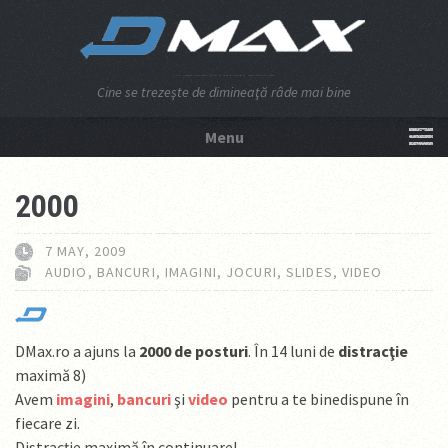
Cine se trezeşte de dimineaţă râde mai bine
Menu
NU APĂSA AICI!
2000
7 MAY, 2009
AUDIO
,
BANCURI
,
IMAGINI
,
JOCURI
,
SLIDES
,
VIDEO
DMax.ro a ajuns la
2000 de posturi
. În 14 luni de
distracţie
maximă 8)
Avem
imagini
,
bancuri
şi
video
pentru a te binedispune în
fiecare zi.
Distracţie maximă în continuare!