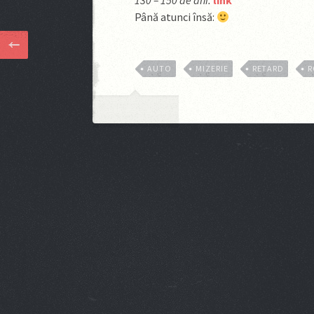
130 – 150 de ani.
link
Până atunci însă:
AUTO
MIZERIE
RETARD
R