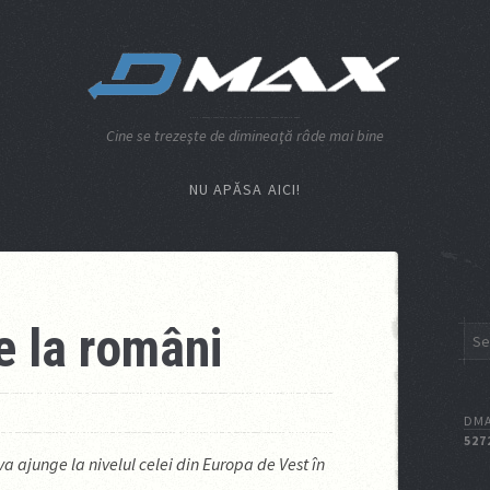
Cine se trezeşte de dimineaţă râde mai bine
NU APĂSA AICI!
e la români
DMA
527
a ajunge la nivelul celei din Europa de Vest în