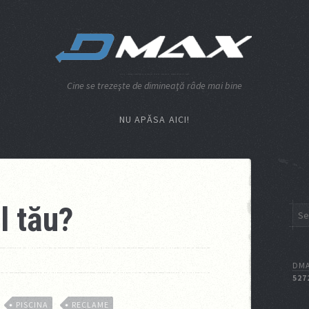
Cine se trezeşte de dimineaţă râde mai bine
NU APĂSA AICI!
l tău?
DMA
527
PISCINA
RECLAME