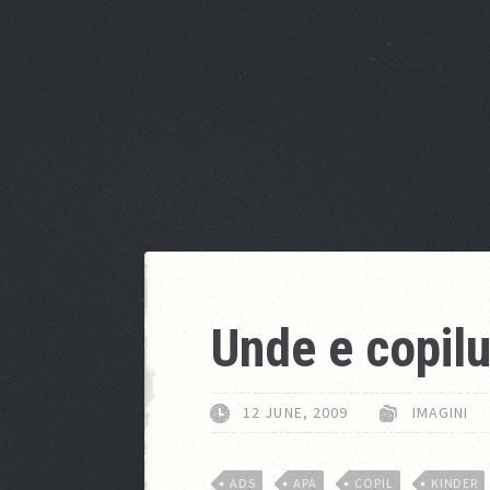
Unde e copilu
12 JUNE, 2009
IMAGINI
ADS
APA
COPIL
KINDER