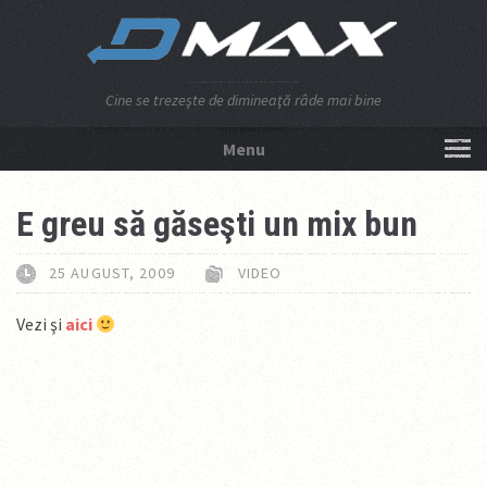
Cine se trezeşte de dimineaţă râde mai bine
Menu
NU APĂSA AICI!
E greu să găseşti un mix bun
25 AUGUST, 2009
VIDEO
Vezi şi
aici