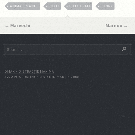
ANIMAL PLANET
FOTO
FOTOGRAFI
FUNNY
←
Mai vechi
Mai nou
→
DMAX – DISTRACŢIE MAXIMĂ
5272
POSTURI INCEPAND DIN MARTIE 2008