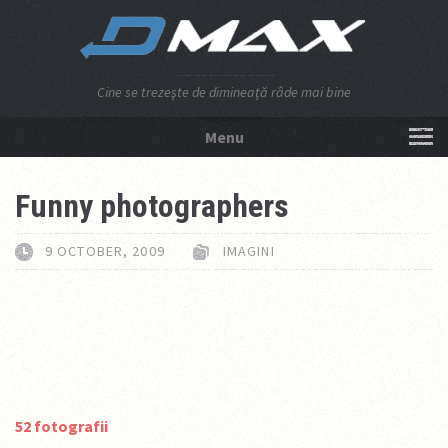
Cine se trezeşte de dimineaţă râde mai bine
Menu
NU APĂSA AICI!
Funny photographers
9 OCTOBER, 2009
IMAGINI
52 fotografii