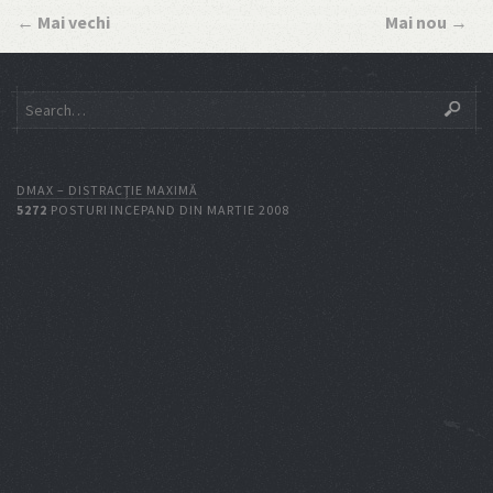
←
Mai vechi
Mai nou
→
DMAX – DISTRACŢIE MAXIMĂ
5272
POSTURI INCEPAND DIN MARTIE 2008