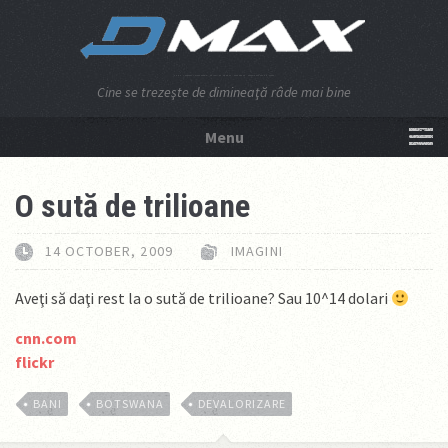
Cine se trezeşte de dimineaţă râde mai bine
Menu
NU APĂSA AICI!
O sută de trilioane
14 OCTOBER, 2009
IMAGINI
Aveţi să daţi rest la o sută de trilioane? Sau 10^14 dolari
cnn.com
flickr
BANI
BOTSWANA
DEVALORIZARE