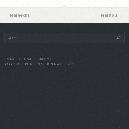
←
Mai vechi
Mai nou
→
DMAX – DISTRACŢIE MAXIMĂ
5272
POSTURI INCEPAND DIN MARTIE 2008