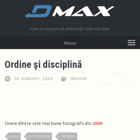
Cine se trezeşte de dimineaţă râde mai bine
Menu
NU APĂSA AICI!
Ordine şi disciplină
20 JANUARY, 2010
IMAGINI
Unele dintre cele mai bune fotografii din
2009
ASIA
DISCIPLINA
ZAPADA