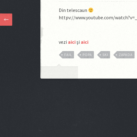
Din telescaun
httpv://www.youtube.com/watch?v=
vezi
aici
şi
aici
FAIL
POPA
SKI
ZAPADA