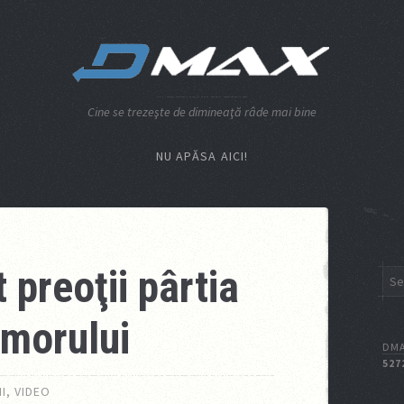
Cine se trezeşte de dimineaţă râde mai bine
NU APĂSA AICI!
 preoţii pârtia
umorului
DMA
527
I
,
VIDEO