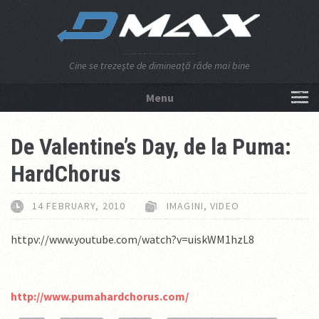
Cine se trezeşte de dimineaţă râde mai bine
Menu
NU APĂSA AICI!
De Valentine’s Day, de la Puma:
HardChorus
14 FEBRUARY, 2010
IMAGINI
,
VIDEO
httpv://www.youtube.com/watch?v=uiskWM1hzL8
http://www.pumahardchorus.com/