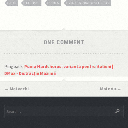
ADS
FOTBAL
PUMA
ZIUA INDRAGOSTITILOR
ONE COMMENT
Pingback:
Puma Hardchorus: varianta pentru italieni |
DMax - Distracţie Maximă
←
Mai vechi
Mai nou
→