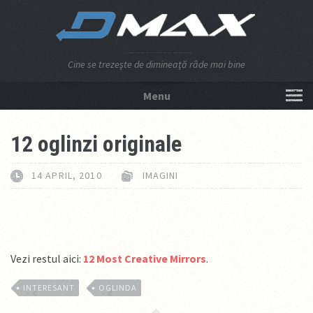
Cine se trezeşte de dimineaţă râde mai bine
Menu
NU APĂSA AICI!
12 oglinzi originale
14 APRIL, 2010
IMAGINI
Vezi restul aici:
12 Most Creative Mirrors
.
INTERESANT
OGLINDA