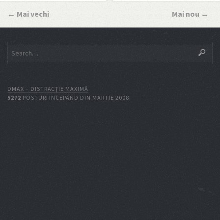
←
Mai vechi
Mai nou
→
DMAX – DISTRACŢIE MAXIMĂ
5272
POSTURI INCEPAND DIN MARTIE 2008