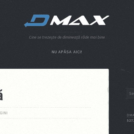
Cine se trezeşte de dimineaţă râde mai bine
NU APĂSA AICI!
ă
GINI
DMA
527