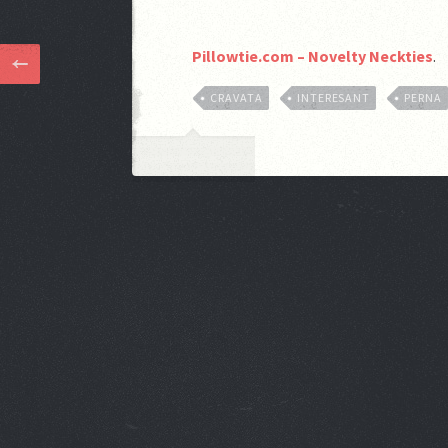
Pillowtie.com – Novelty Neckties
.
CRAVATA
INTERESANT
PERNA