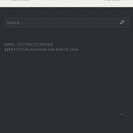
DMAX – DISTRACŢIE MAXIMĂ
5272
POSTURI INCEPAND DIN MARTIE 2008