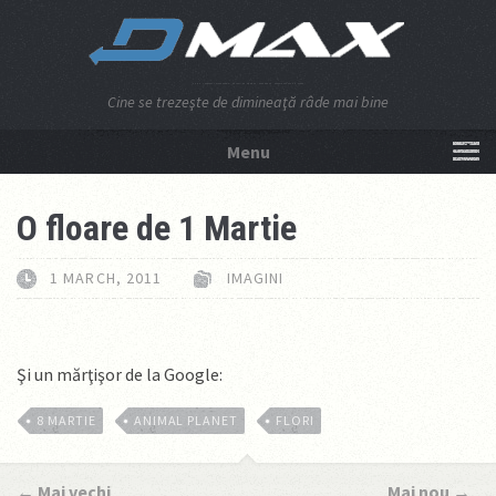
Cine se trezeşte de dimineaţă râde mai bine
Menu
NU APĂSA AICI!
O floare de 1 Martie
1 MARCH, 2011
IMAGINI
Şi un mărţişor de la Google:
8 MARTIE
ANIMAL PLANET
FLORI
←
Mai vechi
Mai nou
→