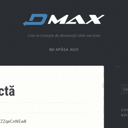
Cine se trezeşte de dimineaţă râde mai bine
NU APĂSA AICI!
ctă
DMA
527
=3ZZqeCnNEw8