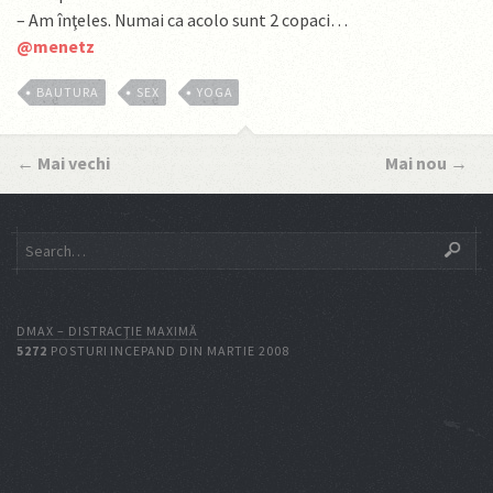
– Am înţeles. Numai ca acolo sunt 2 copaci…
@menetz
BAUTURA
SEX
YOGA
←
Mai vechi
Mai nou
→
DMAX – DISTRACŢIE MAXIMĂ
5272
POSTURI INCEPAND DIN MARTIE 2008