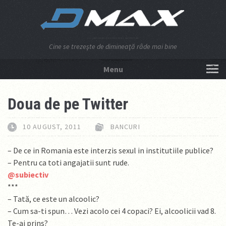
Cine se trezeşte de dimineaţă râde mai bine
Menu
NU APĂSA AICI!
Doua de pe Twitter
10 AUGUST, 2011
BANCURI
– De ce in Romania este interzis sexul in institutiile publice?
– Pentru ca toti angajatii sunt rude.
@subiectiv
***
– Tată, ce este un alcoolic?
– Cum sa-ti spun… Vezi acolo cei 4 copaci? Ei, alcoolicii vad 8.
Te-ai prins?