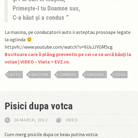
Primeşte-l tu Doamne sus,
C-a băut şi a condus
La masina, pe conducatorii auto ii asteptau prosoape legate
la oglinda
httpvh://www.youtube.com/watch?v=6UsJJYGM5cg
Bocitoare care îi plâng preventiv pe cei ce se urcă băuţi la
volan | VIDEO – Viata > EVZ.ro
.
AUTO
BAUTURA
CAMPANII
ORIGINAL
YOGA
Pisici dupa votca
26 MARCH, 2012
VIDEO
Cum merg pisicile dupa ce beau putina votca: