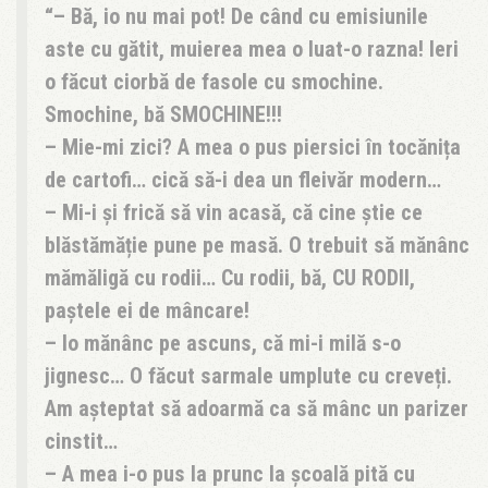
– Bă, io nu mai pot! De când cu emisiunile
aste cu gătit, muierea mea o luat-o razna! Ieri
o făcut ciorbă de fasole cu smochine.
Smochine, bă SMOCHINE!!!
– Mie-mi zici? A mea o pus piersici în tocănița
de cartofi… cică să-i dea un fleivăr modern…
– Mi-i și frică să vin acasă, că cine știe ce
blăstămăție pune pe masă. O trebuit să mănânc
mămăligă cu rodii… Cu rodii, bă, CU RODII,
paștele ei de mâncare!
– Io mănânc pe ascuns, că mi-i milă s-o
jignesc… O făcut sarmale umplute cu creveți.
Am așteptat să adoarmă ca să mânc un parizer
cinstit…
– A mea i-o pus la prunc la școală pită cu