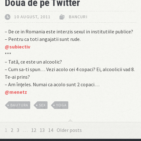
Doua de pe Twitter
10 AUGUST, 2011
BANCURI
– De ce in Romania este interzis sexul in institutiile publice?
– Pentru ca toti angajatii sunt rude.
@subiectiv
***
– Tată, ce este un alcoolic?
– Cum sa-ti spun… Vezi acolo cei 4 copaci? Ei, alcoolicii vad 8.
Te-ai prins?
– Am înţeles. Numai ca acolo sunt 2 copaci…
@menetz
BAUTURA
SEX
YOGA
1
2
3
…
12
13
14
Older posts