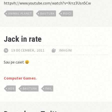
httpvh://www.youtube.com/watch?v=Xrrz3Usn5Cw
ANIMAL PLANET
BAUTURA
PISICI
Jack in rate
19 DECEMBER, 2011
IMAGINI
Sau pe caiet
Computer Games
.
ADS
BAUTURA
FAIL