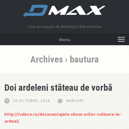
Cine se trezeşte de dimineaţă râde mai bine
Menu
NU APĂSA AICI!
Archives › bautura
Doi ardeleni stăteau de vorbă
16 OCTOBER, 2014
BANCURI
http://tvdece.ro/dezavantajele-show-urilor-culinare-in-
ardeal/