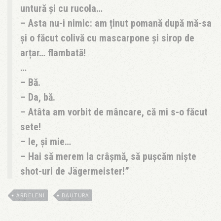
untură și cu rucola…
– Asta nu-i nimic: am ținut pomană după mă-sa
și o făcut colivă cu mascarpone și sirop de
arțar… flambată!
…
– Bă.
– Da, bă.
– Atâta am vorbit de mâncare, că mi s-o făcut
sete!
– Ie, și mie…
– Hai să merem la crâșmă, să pușcăm niște
shot-uri de Jägermeister!
ARDELENI
BAUTURA