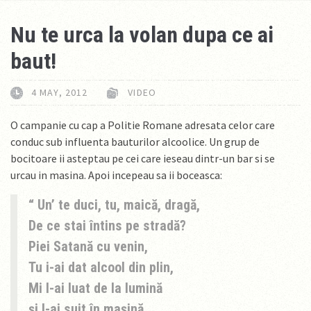
Nu te urca la volan dupa ce ai
baut!
4 MAY, 2012
VIDEO
O campanie cu cap a Politie Romane adresata celor care
conduc sub influenta bauturilor alcoolice. Un grup de
bocitoare ii asteptau pe cei care ieseau dintr-un bar si se
urcau in masina. Apoi incepeau sa ii boceasca:
Un’ te duci, tu, maică, dragă,
De ce stai întins pe stradă?
Piei Satană cu venin,
Tu i-ai dat alcool din plin,
Mi l-ai luat de la lumină
şi l-ai suit în maşină,