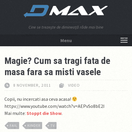
Cine se trezeşte de dimineaţă râde mai bine
Menu
NU APĂSA AICI!
Magie? Cum sa tragi fata de
masa fara sa misti vasele
8 NOVEMBER, 2011
VIDEO
Copii, nu incercati asa ceva acasa!
httpv://www.youtube.com/watch?v=AEPvSo8bE2I
Mai multe:
Stoppt die Show
.
FAIL
KINDER
TV