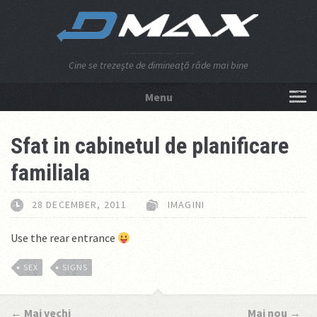
Cine se trezeşte de dimineaţă râde mai bine
Menu
NU APĂSA AICI!
Sfat in cabinetul de planificare
familiala
28 DECEMBER, 2011
IMAGINI
Use the rear entrance
SEX
SIGNS
←
Mai vechi
Mai nou
→