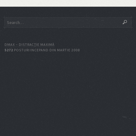
DMAX – DISTRACŢIE MAXIMĂ
5272
POSTURI INCEPAND DIN MARTIE 2008