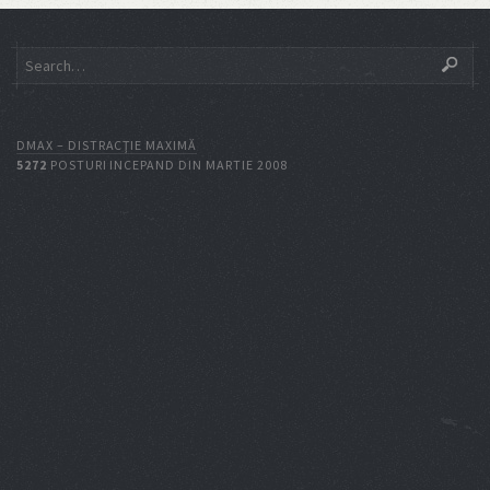
DMAX – DISTRACŢIE MAXIMĂ
5272
POSTURI INCEPAND DIN MARTIE 2008