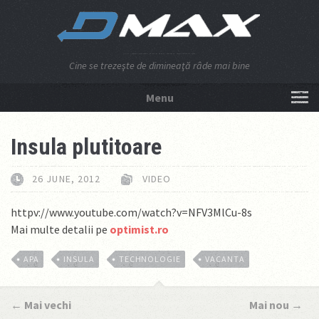
Cine se trezeşte de dimineaţă râde mai bine
Menu
NU APĂSA AICI!
Insula plutitoare
26 JUNE, 2012
VIDEO
httpv://www.youtube.com/watch?v=NFV3MlCu-8s
Mai multe detalii pe
optimist.ro
APA
INSULA
TECHNOLOGIE
VACANTA
←
Mai vechi
Mai nou
→