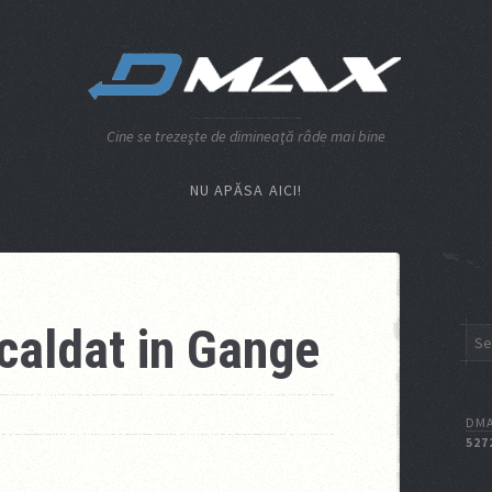
Cine se trezeşte de dimineaţă râde mai bine
NU APĂSA AICI!
caldat in Gange
DMA
527