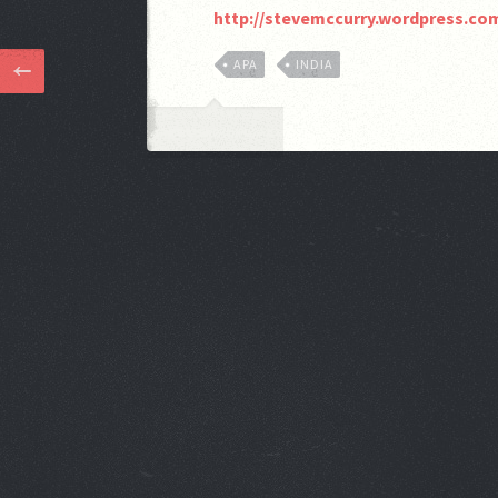
http://stevemccurry.wordpress.com
APA
INDIA