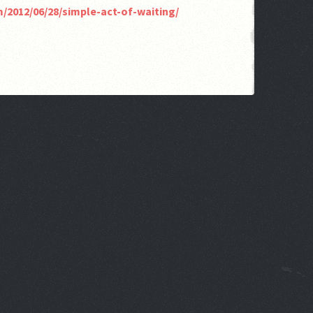
/2012/06/28/simple-act-of-waiting/