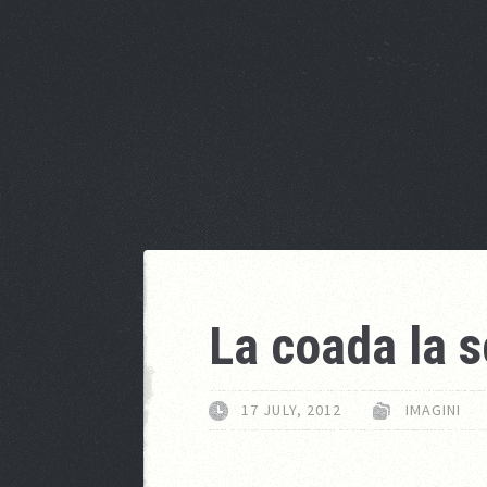
La coada la s
17 JULY, 2012
IMAGINI