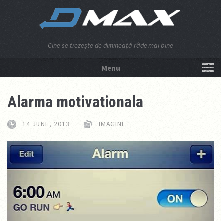
Cine se trezeşte de dimineaţă râde mai bine
Menu
NU APĂSA AICI!
Alarma motivationala
14 JUNE, 2013
IMAGINI