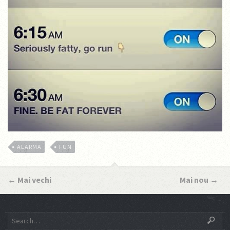
ALARMA
FUN
←
Mai vechi
Mai nou
→