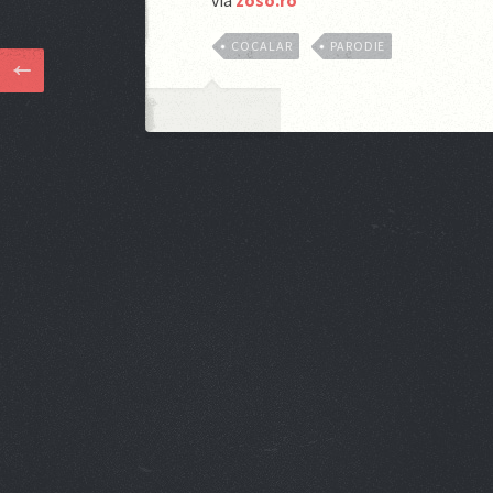
via
zoso.ro
COCALAR
PARODIE