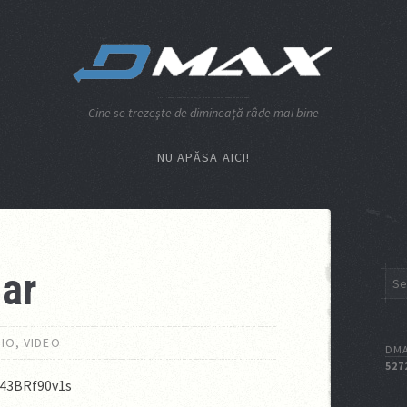
Cine se trezeşte de dimineaţă râde mai bine
NU APĂSA AICI!
lar
IO
,
VIDEO
DMA
527
-43BRf90v1s