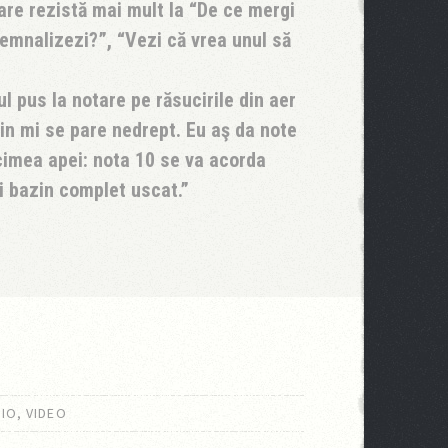
are rezistă mai mult la “De ce mergi
semnalizezi?”, “Vezi că vrea unul să
 pus la notare pe răsucirile din aer
azin mi se pare nedrept. Eu aş da note
cimea apei: nota 10 se va acorda
i bazin complet uscat.
IO
,
VIDEO