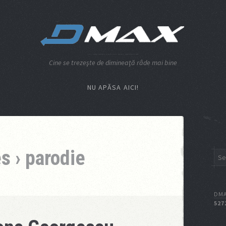
Cine se trezeşte de dimineaţă râde mai bine
NU APĂSA AICI!
s › parodie
DMA
527