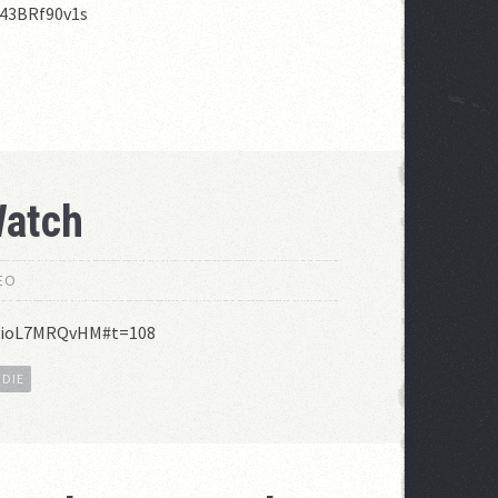
-43BRf90v1s
Watch
EO
=yioL7MRQvHM#t=108
ODIE