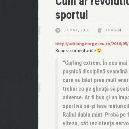
Cum ar revolut
sportul
17 MAY, 2016
IMAGINI
http://adriangeorgescu.ro/2016/05
Bune si comentariile
Curling extrem.
În cea mai 
paşnică disciplină seamănă 
care au băut prea mult ener
trebui ca pe gheaţă să poată
adverse. Ar fi bun şi un imp
sportivii să-şi lase măturici
Raliul dublu mixt.
Probă pe f
viteza, cât rezistenţa nervo