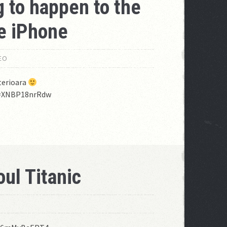
g to happen to the
e iPhone
EO
terioara
v=XNBP18nrRdw
oul Titanic