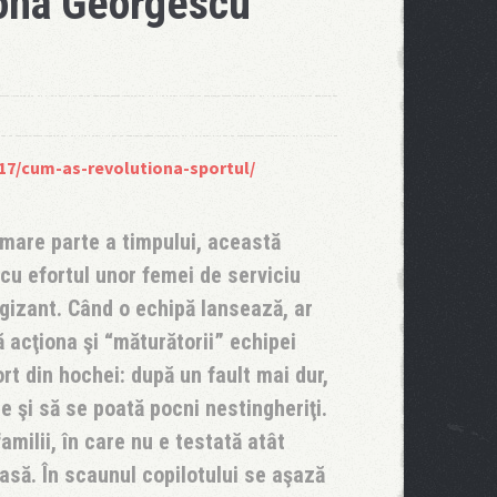
iona Georgescu
/17/cum-as-revolutiona-sportul/
mare parte a timpului, această
cu efortul unor femei de serviciu
gizant. Când o echipă lansează, ar
 acţiona şi “măturătorii” echipei
ort din hochei: după un fault mai dur,
le şi să se poată pocni nestingheriţi.
amilii, în care nu e testată atât
asă. În scaunul copilotului se aşază