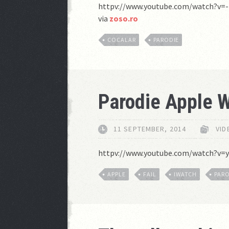
httpv://www.youtube.com/watch?v=
via
zoso.ro
COCALAR
PARODIE
Parodie Apple 
11 SEPTEMBER, 2014
VID
httpv://www.youtube.com/watch?v
APPLE
FAIL
IWATCH
PAR