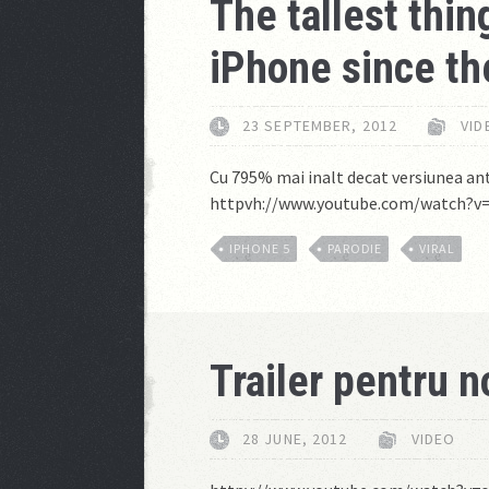
The tallest thin
iPhone since th
23 SEPTEMBER, 2012
VID
Cu 795% mai inalt decat versiunea an
httpvh://www.youtube.com/watch?
IPHONE 5
PARODIE
VIRAL
Trailer pentru n
28 JUNE, 2012
VIDEO