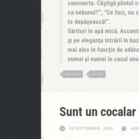
consoarta. Câştigă pilotul c
ca nebunul?”, “Ce faci, nu 
te depăşească!”.
Sărituri în apă mică.
Accentul
şi pe eleganţa intrării în b
mai ales în funcţie de adân
numai și numai în cazul unu
PARODIE
SPORT
Sunt un cocalar
26 SEPTEMBER, 2014
AUD