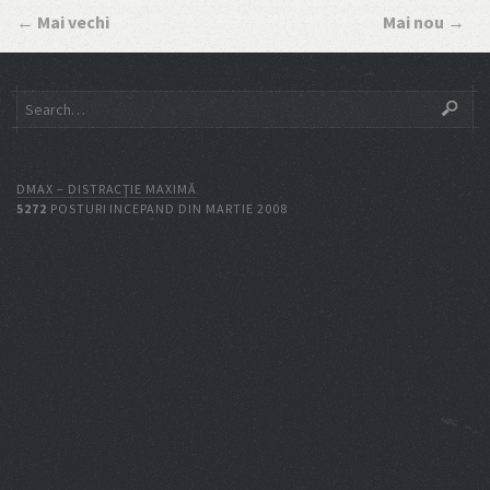
←
Mai vechi
Mai nou
→
DMAX – DISTRACŢIE MAXIMĂ
5272
POSTURI INCEPAND DIN MARTIE 2008