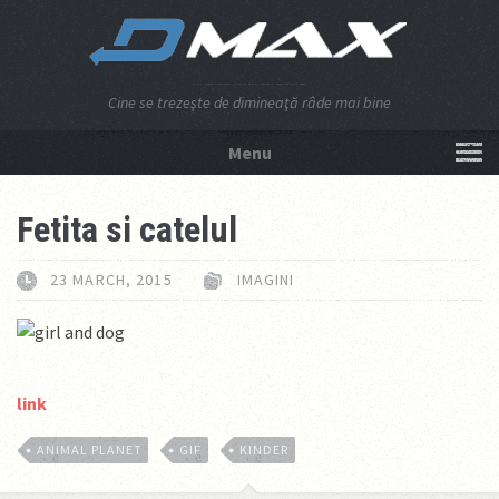
Cine se trezeşte de dimineaţă râde mai bine
Menu
NU APĂSA AICI!
Fetita si catelul
23 MARCH, 2015
IMAGINI
link
ANIMAL PLANET
GIF
KINDER