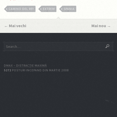
CAMINO DEL REY
EXTREM
SPANIA
←
Mai vechi
Mai nou
→
DMAX – DISTRACŢIE MAXIMĂ
5272
POSTURI INCEPAND DIN MARTIE 2008