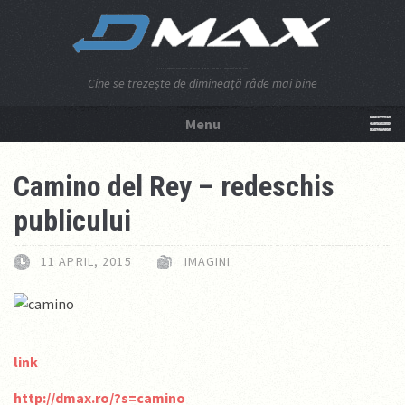
Cine se trezeşte de dimineaţă râde mai bine
Menu
NU APĂSA AICI!
Camino del Rey – redeschis
publicului
11 APRIL, 2015
IMAGINI
link
http://dmax.ro/?s=camino