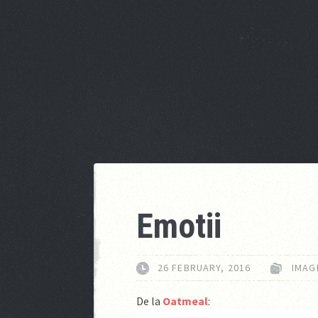
Emotii
26 FEBRUARY, 2016
IMAG
De la
Oatmeal
: