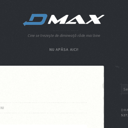
Cine se trezeşte de dimineaţă râde mai bine
NU APĂSA AICI!
INI
DMA
527