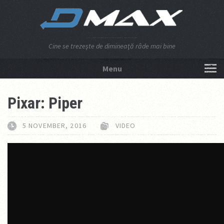
Cine se trezeşte de dimineaţă râde mai bine
Menu
NU APĂSA AICI!
Pixar: Piper
5 NOVEMBER, 2016
VIDEO