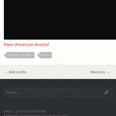
Piper (Pixar)
par
BuzzVid
ANIMAL PLANET
PIXAR
←
Mai vechi
Mai nou
→
DMAX – DISTRACŢIE MAXIMĂ
5272
POSTURI INCEPAND DIN MARTIE 2008