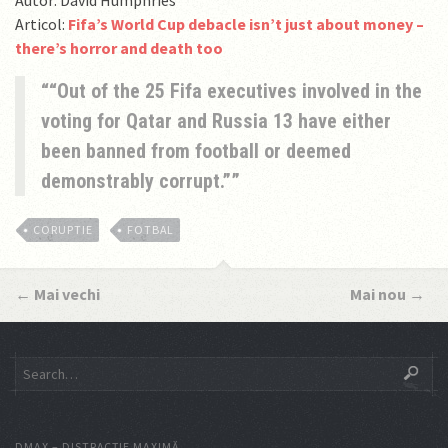
Autor: David Humphries
Articol:
Fifa’s World Cup debacle isn’t just about money –
there’s horror and death too
“Out of the 25 Fifa executives involved in the
voting for Qatar and Russia 13 have either
been banned from football or deemed
demonstrably corrupt.”
CORUPTIE
FOTBAL
←
Mai vechi
Mai nou
→
DMAX – DISTRACŢIE MAXIMĂ