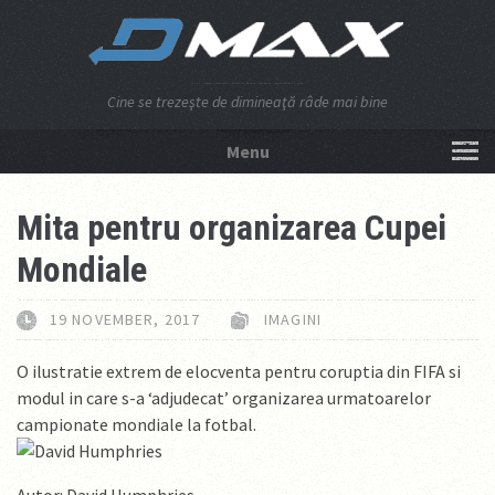
Cine se trezeşte de dimineaţă râde mai bine
Menu
NU APĂSA AICI!
Mita pentru organizarea Cupei
Mondiale
19 NOVEMBER, 2017
IMAGINI
O ilustratie extrem de elocventa pentru coruptia din FIFA si
modul in care s-a ‘adjudecat’ organizarea urmatoarelor
campionate mondiale la fotbal.