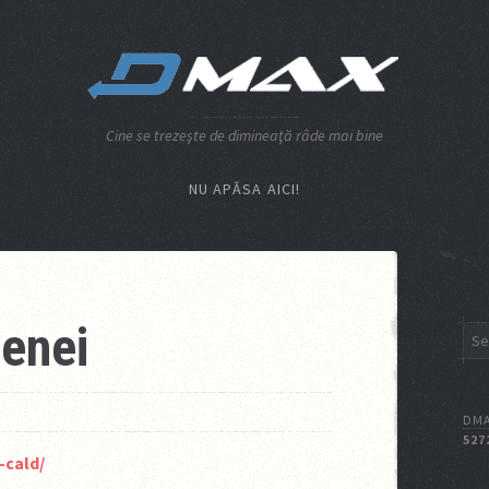
Cine se trezeşte de dimineaţă râde mai bine
NU APĂSA AICI!
ienei
DMA
527
-cald/