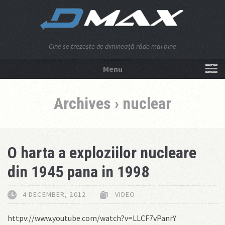
Cine se trezeşte de dimineaţă râde mai bine
Menu
NU APĂSA AICI!
Archives › nuclear
O harta a exploziilor nucleare
din 1945 pana in 1998
4 DECEMBER, 2012
VIDEO
httpv://www.youtube.com/watch?v=LLCF7vPanrY