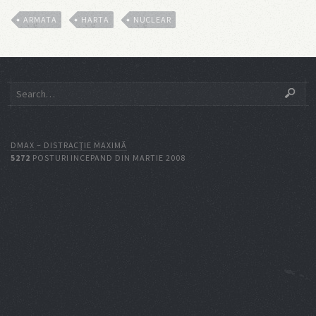
ARMATA
HARTA
NUCLEAR
DMAX – DISTRACŢIE MAXIMĂ
5272
POSTURI INCEPAND DIN MARTIE 2008