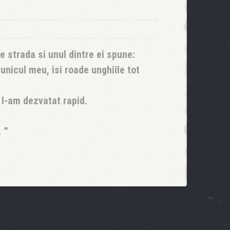
e strada si unul dintre ei spune:
unicul meu, isi roade unghiile tot
r l-am dezvatat rapid.
…