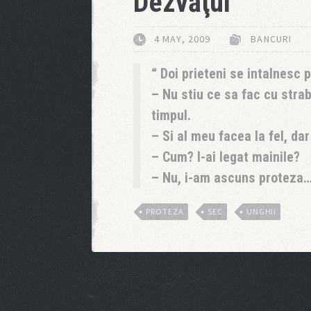
Dezvăţul
4 MAY, 2009
BANCURI
Doi prieteni se intalnesc p
– Nu stiu ce sa fac cu strab
timpul.
– Si al meu facea la fel, da
– Cum? I-ai legat mainile?
– Nu, i-am ascuns proteza
PROTEZA
SEC
UNGHII