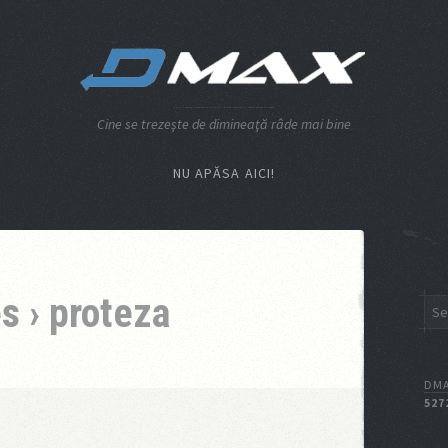
Cine se trezeşte de dimineaţă râde mai bine
NU APĂSA AICI!
s › proteza
DMA
527