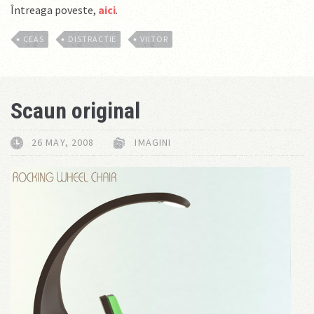
Întreaga poveste,
aici
.
CEAS
DISTRACTIE
VIITOR
Scaun original
26 MAY, 2008
IMAGINI