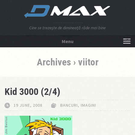
Cine se trezeşte de dimineaţă râde mai bine
Menu
NU APĂSA AICI!
Archives › viitor
Kid 3000 (2/4)
19 JUNE, 2008
BANCURI
,
IMAGINI