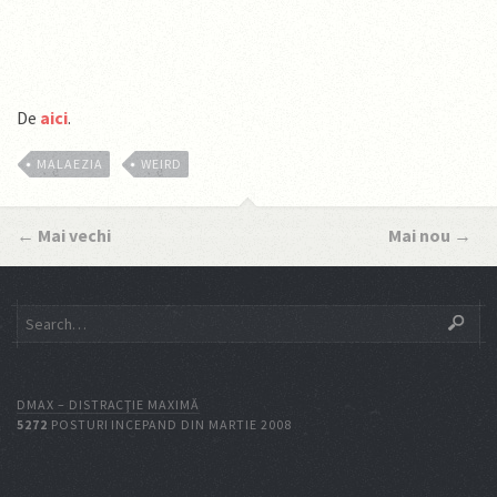
De
aici
.
MALAEZIA
WEIRD
←
Mai vechi
Mai nou
→
DMAX – DISTRACŢIE MAXIMĂ
5272
POSTURI INCEPAND DIN MARTIE 2008