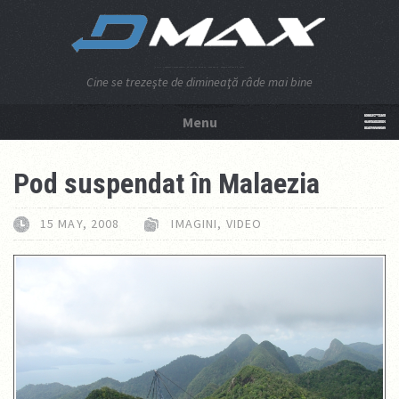
Cine se trezeşte de dimineaţă râde mai bine
Menu
NU APĂSA AICI!
Pod suspendat în Malaezia
15 MAY, 2008
IMAGINI
,
VIDEO