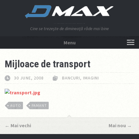
Cine se trezeşte de dimineaţă râde mai bine
Menu
NU APĂSA AICI!
Mijloace de transport
30 JUNE, 2008
BANCURI
,
IMAGINI
AUTO
PAMANT
←
Mai vechi
Mai nou
→