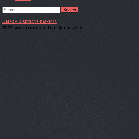
Search
DMax – Distracţie maximă
5272
posturi incepand din Martie 2008