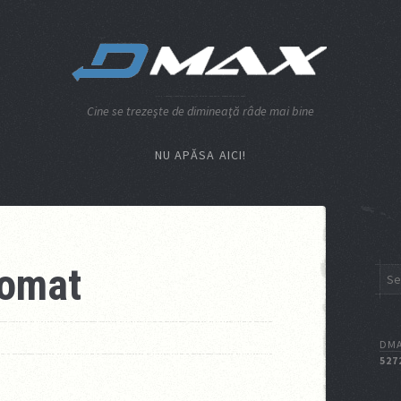
Cine se trezeşte de dimineaţă râde mai bine
NU APĂSA AICI!
comat
DMA
527