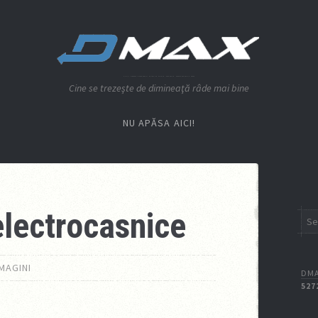
Cine se trezeşte de dimineaţă râde mai bine
NU APĂSA AICI!
electrocasnice
IMAGINI
DMA
527