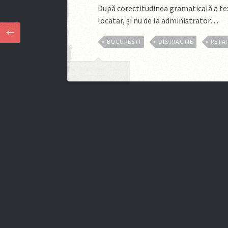
După corectitudinea gramaticală a text
locatar, şi nu de la administrator…
BUCURESTI
DISTRACTIE
RETA