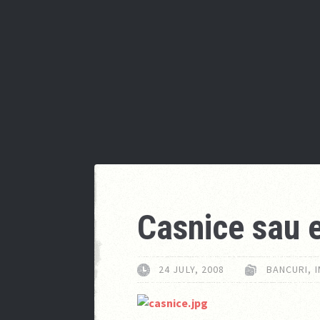
Casnice sau 
24 JULY, 2008
BANCURI
,