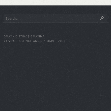
DMAX – DISTRACŢIE MAXIMĂ
5272
POSTURI INCEPAND DIN MARTIE 2008