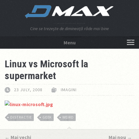
Cine se trezeşte de dimineaţă râde mai bine
Menu
NU APĂSA AICI!
Linux vs Microsoft la
supermarket
23 JULY, 2008
IMAGINI
DISTRACTIE
GEEK
WEIRD
←
Mai vechi
Mai nou
→