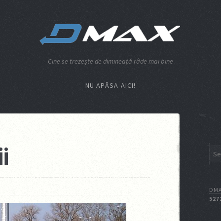
Cine se trezeşte de dimineaţă râde mai bine
NU APĂSA AICI!
ii
DMA
527