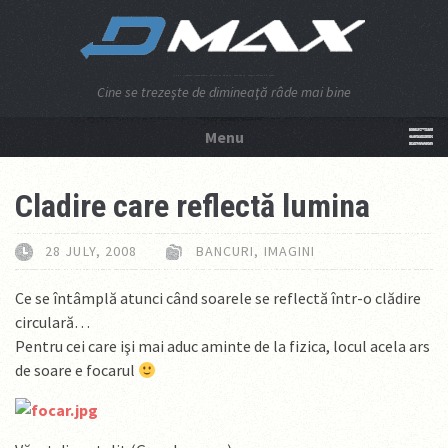
Cine se trezeşte de dimineaţă râde mai bine
Menu
NU APĂSA AICI!
Cladire care reflectă lumina
28 JULY, 2008
BANCURI
,
IMAGINI
Ce se întâmplă atunci când soarele se reflectă într-o clădire
circulară…
Pentru cei care işi mai aduc aminte de la fizica, locul acela ars
de soare e focarul