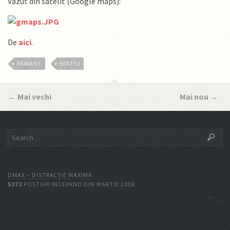
Văzut din satelit (Google maps):
De
aici
.
PAMANT
SPATIU
←
Mai vechi
Mai nou
→
DMAX – DISTRACŢIE MAXIMĂ
5272
POSTURI INCEPAND DIN MARTIE 2008