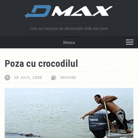
Cine se trezeşte de dimineaţă râde mai bine
Menu
NU APĂSA AICI!
Poza cu crocodilul
28 JULY, 2008
IMAGINI