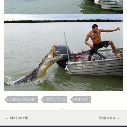
ANIMAL PLANET
DISTRACTIE
PAMANT
←
Mai vechi
Mai nou
→