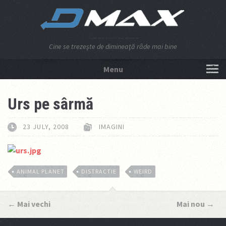
Cine se trezeşte de dimineaţă râde mai bine
Menu
NU APĂSA AICI!
Urs pe sârmă
23 JULY, 2008
IMAGINI
ANIMAL PLANET
DISTRACTIE
WEIRD
←
Mai vechi
Mai nou
→