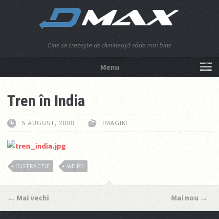
Cine se trezeşte de dimineaţă râde mai bine
Menu
NU APĂSA AICI!
Tren în India
5 AUGUST, 2008
IMAGINI
DISTRACTIE
WEIRD
←
Mai vechi
Mai nou
→