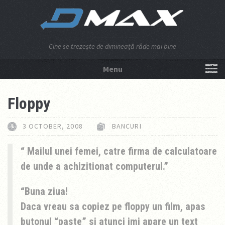
Cine se trezeşte de dimineaţă râde mai bine
Menu
NU APĂSA AICI!
Floppy
3 OCTOBER, 2008
BANCURI
Mailul unei femei, catre firma de calculatoare
de unde a achizitionat computerul.
Buna ziua!
Daca vreau sa copiez pe floppy un film, apas
butonul “paste” si atunci imi apare un text