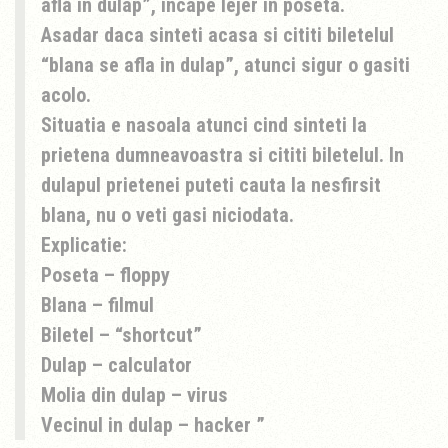
afla in dulap”, incape lejer in poseta.
Asadar daca sinteti acasa si cititi biletelul
“blana se afla in dulap”, atunci sigur o gasiti
acolo.
Situatia e nasoala atunci cind sinteti la
prietena dumneavoastra si cititi biletelul. In
dulapul prietenei puteti cauta la nesfirsit
blana, nu o veti gasi niciodata.
Explicatie:
Poseta – floppy
Blana – filmul
Biletel – “shortcut”
Dulap – calculator
Molia din dulap – virus
Vecinul in dulap – hacker