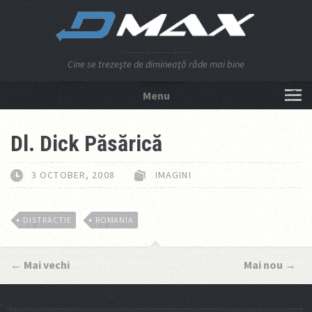
Cine se trezeşte de dimineaţă râde mai bine
Menu
NU APĂSA AICI!
Dl. Dick Păsărică
3 OCTOBER, 2008
IMAGINI
DISTRACTIE
ROMANIA
←
Mai vechi
Mai nou
→