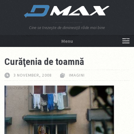
Cine se trezeşte de dimineaţă râde mai bine
Menu
NU APĂSA AICI!
Curăţenia de toamnă
3 NOVEMBER, 2008
IMAGINI