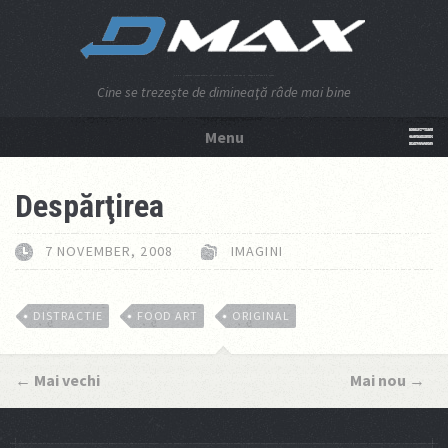
Cine se trezeşte de dimineaţă râde mai bine
Menu
NU APĂSA AICI!
Despărţirea
7 NOVEMBER, 2008
IMAGINI
DISTRACTIE
FOOD ART
ORIGINAL
←
Mai vechi
Mai nou
→