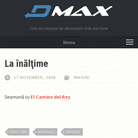
Cine se trezeşte de dimineaţă râde mai bine
Menu
NU APĂSA AICI!
La înălţime
17 NOVEMBER, 2008
IMAGINI
Seamană cu
El Camino del Rey
.
INALTIME
ORIGINAL
PAMANT