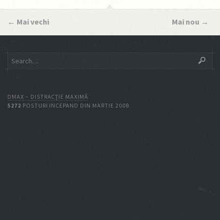
←
Mai vechi
Mai nou
→
DMAX – DISTRACŢIE MAXIMĂ
5272
POSTURI INCEPAND DIN MARTIE 2008