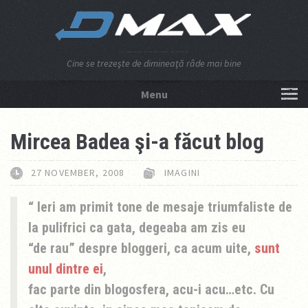
Cine se trezeşte de dimineaţă râde mai bine
Menu
NU APĂSA AICI!
Mircea Badea şi-a făcut blog
27 NOVEMBER, 2008
IMAGINI
Ieri am primit tone de mesaje triumfaliste de
la pulifrici ca gata, degeaba am zis eu
“de rau” despre bloggeri, ca acum uite,
sunt
unul dintre ei
,
fac parte din blogosfera, acu-i acu…etc. Cu