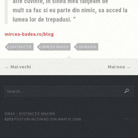
alte cuvinte, in sinea mea tanjeam de
mult sa fac si eu parte din nimic, sa acced la
lumea lor de trepadusi.
mircea-badea.ro/blog
DISTRACTIE
MIRCEA BADEA
ROMANIA
←
Mai vechi
Mai nou
→
DMAX – DISTRACŢIE MAXIMĂ
5272
POSTURI INCEPAND DIN MARTIE 2008