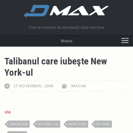
Cine se trezeşte de dimineaţă râde mai bine
Menu
NU APĂSA AICI!
Talibanul care iubeşte New
York-ul
27 NOVEMBER, 2008
IMAGINI
via
AMERICAN
DISTRACTIE
NEW YORK
RETARD