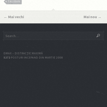
TALIBAN
←
Mai vechi
Mai nou
→
DMAX – DISTRACŢIE MAXIMĂ
5272
POSTURI INCEPAND DIN MARTIE 2008